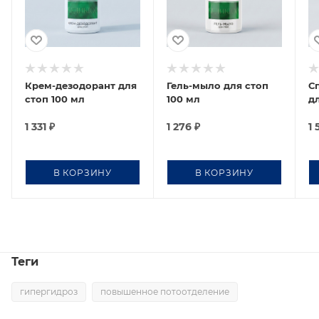
Крем-дезодорант для
Гель-мыло для стоп
С
стоп 100 мл
100 мл
д
1 331
₽
1 276
₽
1 
В КОРЗИНУ
В КОРЗИНУ
Теги
гипергидроз
повышенное потоотделение